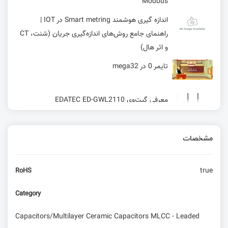
Modbus
اندازه گیری هوشمند Smart metring در IOT |
راهنمای جامع روش‌های اندازه‌گیری جریان (شنت، CT
و اثر هال)
تایمر 0 در mega32
معرفی گیت‌وی EDATEC ED-GWL2110
تایمر کانتر 0 در ATMEGA32
مشخصات
مدهای PWM در تایمر کانتر صفر ATMEGA32
true
RoHS
Category
آپگرید کنسول خاطره انگیز PSP با رزبری پای!
Capacitors/Multilayer Ceramic Capacitors MLCC - Leaded