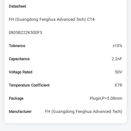
WCH CH343: چیپ تبدیل USB به سریال
Datasheet
FH (Guangdong Fenghua Advanced Tech) CT4-
تولد ریزپردازنده‌ها؛ داستان Intel 4004 تا 8085 و
انقلاب کامپیوترهای شخصی
0805B222K500F3
±10%
Tolerance
2.2nF
Capacitance
50V
Voltage Rated
X7R
Temperature Coefficient
Plugin,P=5.08mm
Package
FH (Guangdong Fenghua Advanced Tech)
Manufacturer