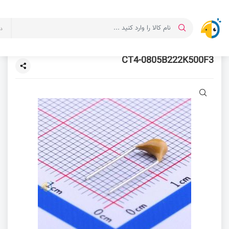
د
CT4-0805B222K500F3