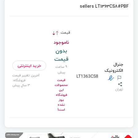
sellers LT1363CS8#PBF
قیمت
ناموجود
بدون
قیمت
جنرال
خرید اینترنتی
9 ساعت
الکترونیک
پیش
آخرین تغییر قیمت
LT1363CS8
قیمت
فروشگاه:
محصولات
3 سال پیش
تهران
این
فروشگاه
بروز
نشده
است!