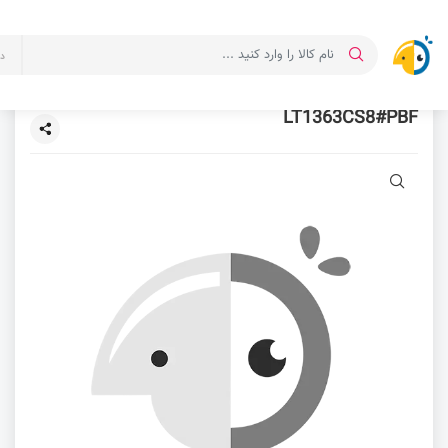
د
LT1363CS8#PBF