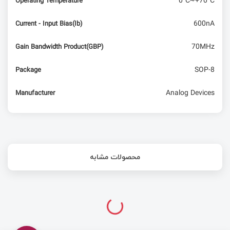
0°C~+70°C
Operating Temperature
600nA
Current - Input Bias(Ib)
70MHz
Gain Bandwidth Product(GBP)
SOP-8
Package
Analog Devices
Manufacturer
محصولات مشابه