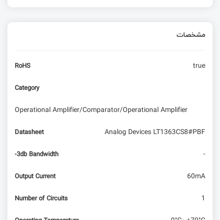
مقایسه میکروکنترلر STM32 و LPC17xx
مشخصات
نوشتن برنامه‌هایی با کامپایلرهای کدویژن به منظور
پیاده سازی یک دیکدر BCD to 7segment
true
RoHS
بررسی ورودی GPIO با STM32 | قسمت ششم
آموزش STM32 با توابع LL
Category
آموزش میکروکنترلر STM32 : رابط سریال UART
Operational Amplifier/Comparator/Operational Amplifier
Analog Devices LT1363CS8#PBF
Datasheet
آموزش تایمر در میکروکنترلرهای WCH | تنظیمات و
کاربردها
-
-3db Bandwidth
60mA
Output Current
1
Number of Circuits