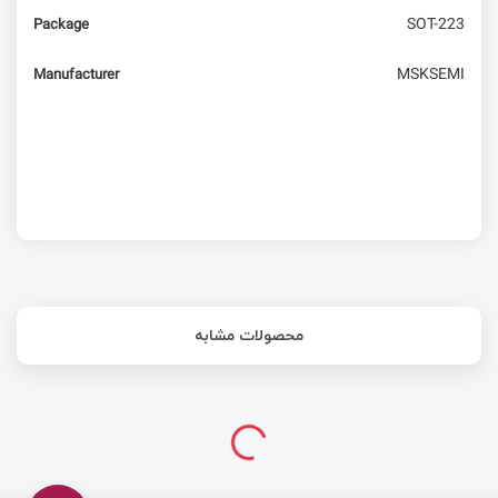
SOT-223
Package
اتصال LED و کنترل روشنایی با PWM در آردوینو
MSKSEMI
Manufacturer
محصولات مشابه