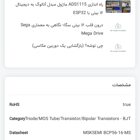
راه اندازی ADS1115 ماژول مبدل آنالوگ به دیجیتال
۱۶ بیتی با ESP32
درون قلب ۱۶ بیتی سگا؛ نگاهی به معماری Sega
Mega Drive
چی توشه؟ (بازگشایی یک دوربین عکاسی)
ماژول‌های E70 4G Only - نسل جدید ماژول‌های
سلولار
مشخصات
پروژه راه اندازی LED چشمک زن و فوتوسل | قسمت
5 آموزش آردوینو
true
RoHS
استفاده از پروگرامر sis-Link در نرم‌افزار keil
Triode/MOS Tube/Transistor/Bipolar Transistors - BJT
Category
دیود شاتکی: عملکرد، انواع، مزایا و کاربردها | بررسی
MSKSEMI BCP56-16-MS
Datasheet
کامل