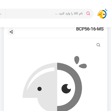
د
BCP56-16-MS