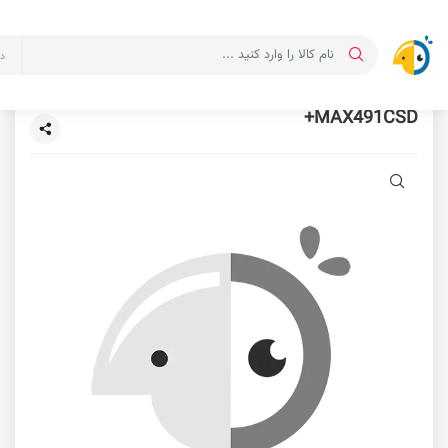
د
MAX491CSD+