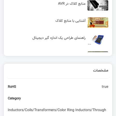
منابع کلاک در AVR
آشنایی با منابع کلاک
راهنمای طراحی یک اندازه گیر دیجیتال
آموزش 0 تا 100 ساخت پهباد کنترلی
مشخصات
Time constant (ثابت زمانی) چیست؟ – مبانی
الکترونیک
true
RoHS
ویژگی ها و منابع کلاک میکروکنترلر XMEGA
Category
آموزش FPAA قسمت دوم: ساختار و نحوه‌ی عملکرد
Inductors/Coils/Transformers/Color Ring Inductors/Through
FPAA