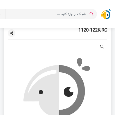
د
1120-122K-RC