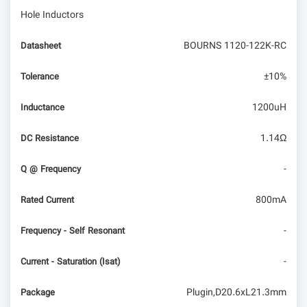
Hole Inductors
پردازش سیگنال dsp آردوینو | قسمت دوم پیاده سازی
فیلتر دیجیتال و عملیات پردازش سیگنال DSP در
BOURNS 1120-122K-RC
Datasheet
آردوینو
±10%
Tolerance
1200uH
Inductance
1.14Ω
DC Resistance
-
Q @ Frequency
800mA
Rated Current
-
Frequency - Self Resonant
-
Current - Saturation (Isat)
Plugin,D20.6xL21.3mm
Package