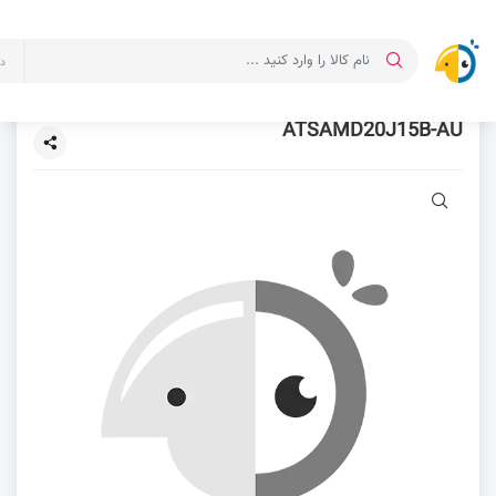
د
ATSAMD20J15B-AU