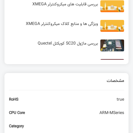
بررسی قابلیت های میکروکنترلر XMEGA
ویژگی ها و منابع کلاک میکروکنترلر XMEGA
بررسی ماژول SC20 کویکتل Quectel
ابزار حرفه ای avrdude برای پروگرام کردن AVR
مشخصات
ساخت یک ردیاب GPS مبتنی بر پروتکل LoRa با
بردهای آردوینو و ESP8266
true
RoHS
ARM-MSeries
CPU Core
Category