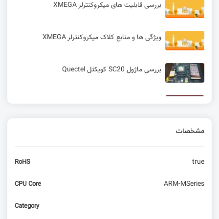
بررسی قابلیت های میکروکنترلر XMEGA
ویژگی ها و منابع کلاک میکروکنترلر XMEGA
بررسی ماژول SC20 کویکتل Quectel
ابزار حرفه ای avrdude برای پروگرام کردن AVR
مشخصات
ساخت یک ردیاب GPS مبتنی بر پروتکل LoRa با
بردهای آردوینو و ESP8266
true
RoHS
ARM-MSeries
CPU Core
Category