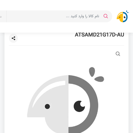
د
ATSAMD21G17D-AU