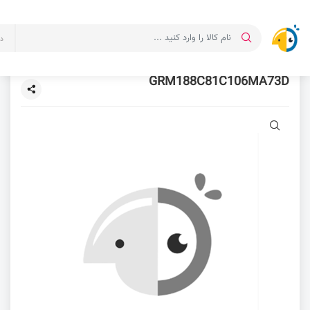
د
GRM188C81C106MA73D