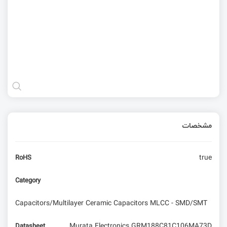
مشخصات
true
RoHS
Category
Capacitors/Multilayer Ceramic Capacitors MLCC - SMD/SMT
Murata Electronics GRM188C81C106MA73D
Datasheet