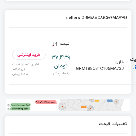
sellers GRM188C81C106MA73D
قیمت
خرید اینترنتی
37,439
یک
خازن
تومان
آخرین تغییر قیمت
GRM188C81C106MA73J
فروشگاه:
8 ماه پیش
8 ماه پیش
تغییرات قیمت