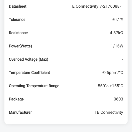
TE Connectivity 7-2176088-1
Datasheet
مولتی‌متر چیست؟ | انواع، نمادها و کاربردها
±0.1%
Tolerance
4.87kΩ
Resistance
1/16W
Power(Watts)
-
Overload Voltage (Max)
±25ppm/°C
Temperature Coefficient
-55°C~+155°C
Operating Temperature Range
0603
Package
TE Connectivity
Manufacturer