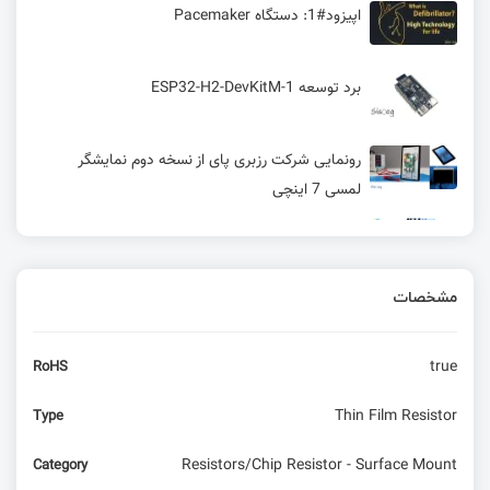
اپیزود#1: دستگاه Pacemaker
برد توسعه ESP32-H2-DevKitM-1
رونمایی شرکت رزبری پای از نسخه دوم نمایشگر
لمسی 7 اینچی
وقفه‌ ها در HAL و External Interrupt برای STM32
| قسمت 7 آموزش STM32 با توابع HAL
مشخصات
Wi-Fi 8 (802.11bn): تمرکز بر قابلیت اطمینان و
کارایی و حفظ عملکرد Wi-Fi 7
true
RoHS
آشنایی با متغیرهای محلی و رویه‌ها در زبان C
Thin Film Resistor
Type
آیا سیستم‌عامل ویندوز برای دستگاه‌های امبدد
Resistors/Chip Resistor - Surface Mount
Category
قابل‌استفاده است ؟