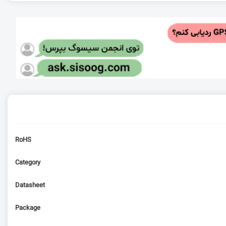
RoHS
Category
Datasheet
Package