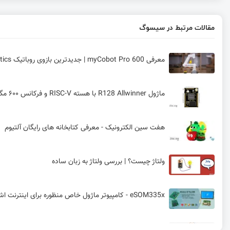
مقالات مرتبط در سیسوگ
معرفی myCobot Pro 600 | جدیدترین بازوی روباتیک Elephant Robotics
ماژول R128 Allwinner با هسته RISC-V و فرکانس ۶۰۰ مگاهرتز
هفت سین الکترونیک - معرفی کتابخانه های رایگان آلتیوم
ولتاژ چیست؟ | بررسی ولتاژ به زبان ساده
eSOM335x - کامپیوتر ماژول خاص منظوره برای اینترنت اشیا
جریان چیست؟ + نحوه اندازه‌گیری جریان الکتریکی