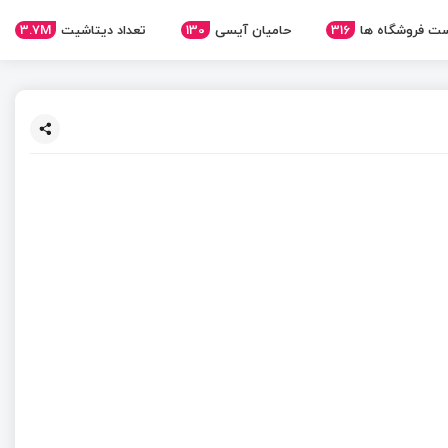
ت فروشگاه ها
316
حامیان آیسی
130
تعداد دیتاشیت
3.7M