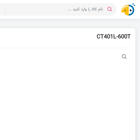
د
CT401L-600T