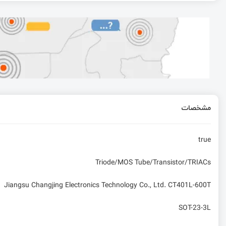
آموزش میکروکنترلر STM32F4 : سیستم عامل زمان واقعی (RTOS)
پوگو پین و تست پوینت و کاربرد های آن
لایه‌های PCB و طراحی برد چند لایه
مشخصات
آموزش میکروکنترلر STM32: نرم افزار CubeMx
true
Triode/MOS Tube/Transistor/TRIACs
Jiangsu Changjing Electronics Technology Co., Ltd. CT401L-600T
SOT-23-3L