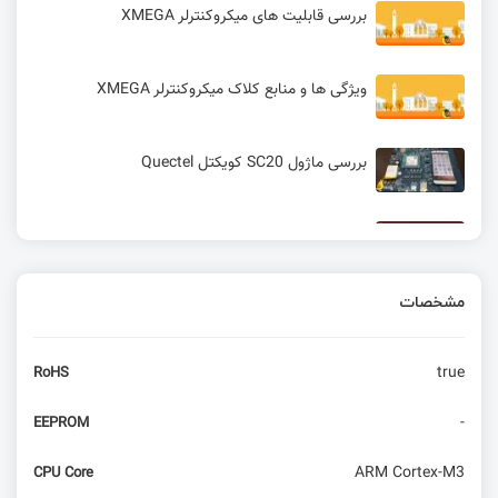
بررسی قابلیت های میکروکنترلر XMEGA
ویژگی ها و منابع کلاک میکروکنترلر XMEGA
بررسی ماژول SC20 کویکتل Quectel
ابزار حرفه ای avrdude برای پروگرام کردن AVR
مشخصات
ساخت یک ردیاب GPS مبتنی بر پروتکل LoRa با
بردهای آردوینو و ESP8266
true
RoHS
-
EEPROM
ARM Cortex-M3
CPU Core