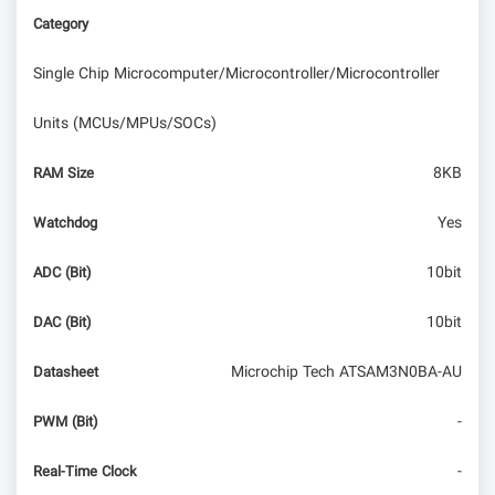
Category
Single Chip Microcomputer/Microcontroller/Microcontroller
Units (MCUs/MPUs/SOCs)
8KB
RAM Size
Yes
Watchdog
10bit
ADC (Bit)
10bit
DAC (Bit)
Microchip Tech ATSAM3N0BA-AU
Datasheet
-
PWM (Bit)
-
Real-Time Clock