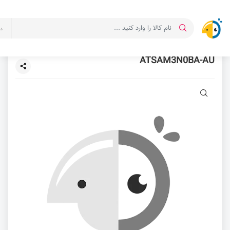
د
ATSAM3N0BA-AU