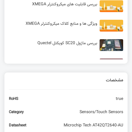
بررسی قابلیت های میکروکنترلر XMEGA
ویژگی ها و منابع کلاک میکروکنترلر XMEGA
بررسی ماژول SC20 کویکتل Quectel
ابزار حرفه ای avrdude برای پروگرام کردن AVR
مشخصات
ساخت یک ردیاب GPS مبتنی بر پروتکل LoRa با
بردهای آردوینو و ESP8266
true
RoHS
Sensors/Touch Sensors
Category
Microchip Tech AT42QT2640-AU
Datasheet