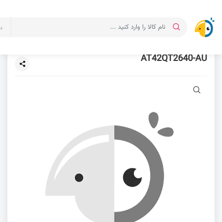
د
AT42QT2640-AU