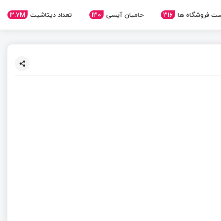
3.7M
تعداد دیتاشیت
130
حامیان آیسی
316
ت فروشگاه ها