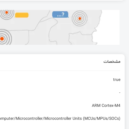
ساخت یک ردیاب GPS مبتنی بر پروتکل LoRa با بردهای آردوینو و ESP8266
مشخصات
true
-
ARM Cortex-M4
computer/Microcontroller/Microcontroller Units (MCUs/MPUs/SOCs)