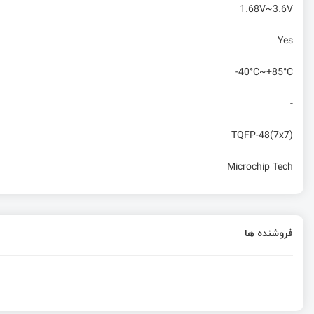
1.68V~3.6V
Yes
-40°C~+85°C
-
TQFP-48(7x7)
Microchip Tech
فروشنده ها