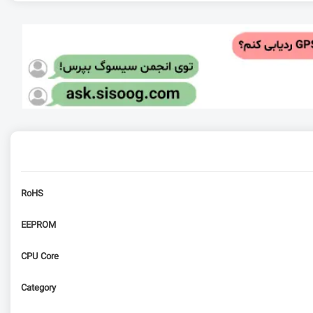
RoHS
EEPROM
CPU Core
Category