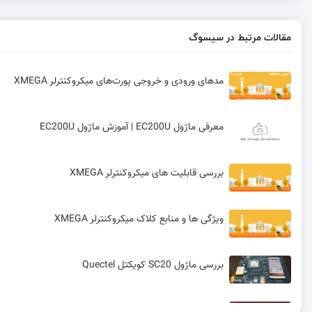
مقالات مرتبط در سیسوگ
مدهای ورودی و خروجی پورت‌های میکروکنترلر XMEGA
معرفی ماژول EC200U | آموزش ماژول EC200U
بررسی قابلیت های میکروکنترلر XMEGA
ویژگی ها و منابع کلاک میکروکنترلر XMEGA
بررسی ماژول SC20 کویکتل Quectel
ابزار حرفه ای avrdude برای پروگرام کردن AVR