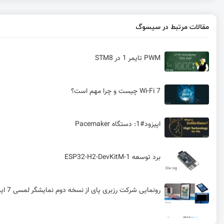
مقالات مرتبط در سیسوگ
PWM تایمر 1 در STM8
Wi-Fi 7 چیست و چرا مهم است؟
اپیزود#1: دستگاه Pacemaker
برد توسعه ESP32-H2-DevKitM-1
رونمایی شرکت رزبری پای از نسخه دوم نمایشگر لمسی 7 اینچی
وقفه‌ ها در HAL و External Interrupt برای STM32 | قسمت 7 آموزش STM32 با توابع HAL