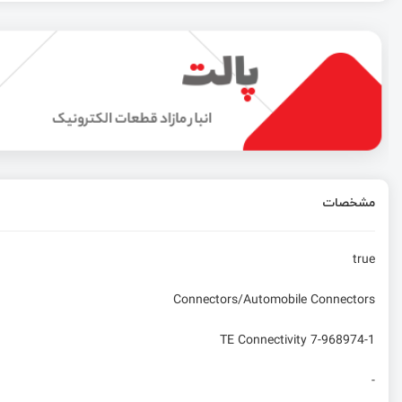
Wi-Fi 8 (802.11bn): تمرکز بر قابلیت اطمینان و کارایی و حفظ عملکرد Wi-Fi 7
آشنایی با متغیرهای محلی و رویه‌ها در زبان C
آیا سیستم‌عامل ویندوز برای دستگاه‌های امبدد قابل‌استفاده
مشخصات
مولتی‌متر چیست؟ | انواع، نمادها و کاربردها
true
Connectors/Automobile Connectors
TE Connectivity 7-968974-1
-