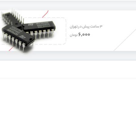
 است ؟