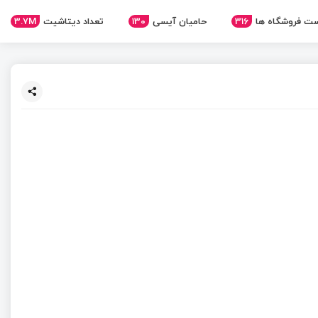
ت فروشگاه ها
316
حامیان آیسی
130
تعداد دیتاشیت
3.7M