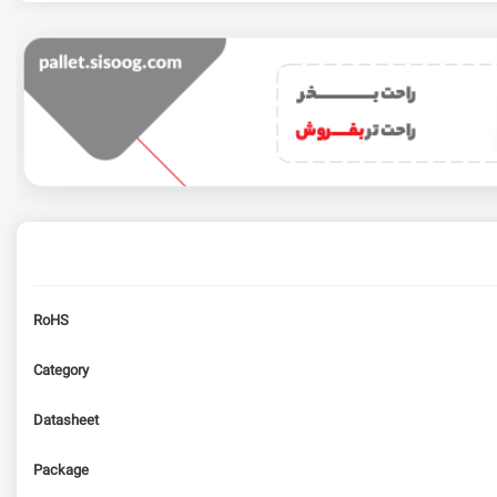
RoHS
Category
Datasheet
Package