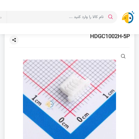
د
HDGC1002H-5P