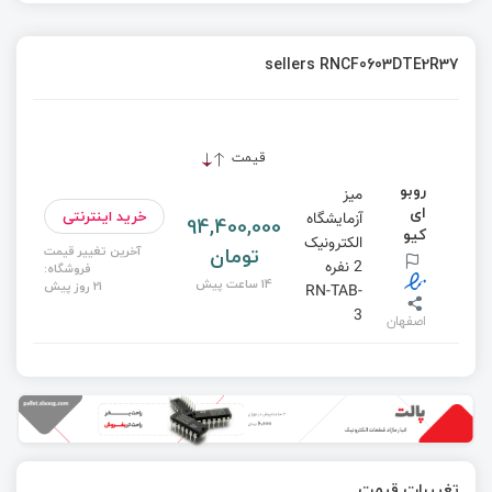
sellers RNCF0603DTE2R37
قیمت
روبو
میز
ای
خرید اینترنتی
آزمایشگاه
94,400,000
کیو
الکترونیک
تومان
آخرین تغییر قیمت
2 نفره
فروشگاه:
14 ساعت پیش
21 روز پیش
RN-TAB-
3
اصفهان
تغییرات قیمت