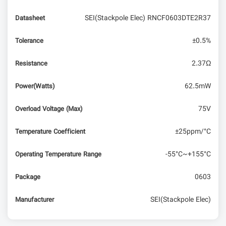
SEI(Stackpole Elec) RNCF0603DTE2R37
Datasheet
±0.5%
Tolerance
2.37Ω
Resistance
62.5mW
Power(Watts)
75V
Overload Voltage (Max)
±25ppm/°C
Temperature Coefficient
-55°C~+155°C
Operating Temperature Range
0603
Package
SEI(Stackpole Elec)
Manufacturer