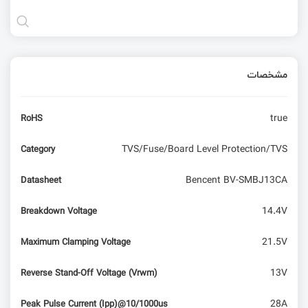
مشخصات
true
RoHS
TVS/Fuse/Board Level Protection/TVS
Category
Bencent BV-SMBJ13CA
Datasheet
14.4V
Breakdown Voltage
21.5V
Maximum Clamping Voltage
13V
Reverse Stand-Off Voltage (Vrwm)
28A
Peak Pulse Current (Ipp)@10/1000us