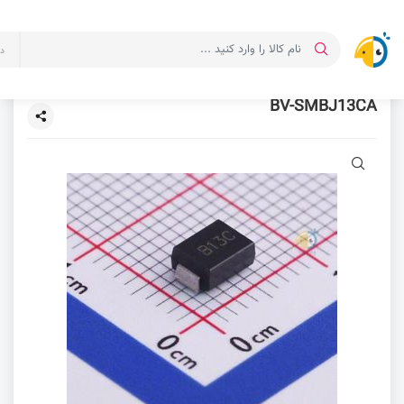
د
BV-SMBJ13CA