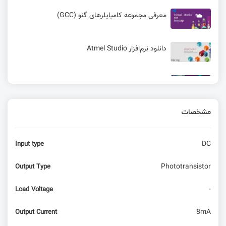
معرفی مجموعه کامپایلرهای گنو (GCC)
دانلود نرم‌افزار Atmel Studio
ویرایشگر حرفه ای ویژوال استودیو کد با طعم آردوینو
مشخصات
افزونه متن باز مایکروسافت ویژوال استودیو برای
آردینو
DC
Input type
پهپاد PiWings 2.0 | پرواز رزبری پای و ESP8266
Phototransistor
Output Type
آماده سازی محیط VSCODE برای برنامه نویسی AVR
-
Load Voltage
8mA
Output Current
کنترلر M5Stack CoreS3 ESP32-S3 IoT