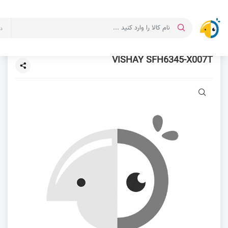
د
VISHAY SFH6345-X007T