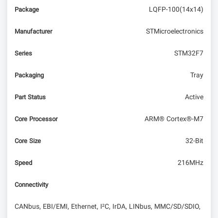
LQFP-100(14x14)
Package
STMicroelectronics
Manufacturer
STM32F7
Series
Tray
Packaging
Active
Part Status
ARM® Cortex®-M7
Core Processor
32-Bit
Core Size
216MHz
Speed
Connectivity
CANbus, EBI/EMI, Ethernet, I²C, IrDA, LINbus, MMC/SD/SDIO,