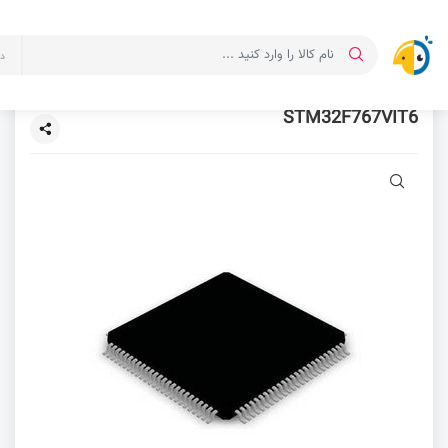
د
STM32F767VIT6