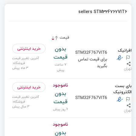
sellers STM32F767VIT6
قیمت
بدون
خرید اینترنتی
افرانیک
STM32F767VIT6
قیمت
آخرین تغییر قیمت
برای قیمت تماس
فروشگاه:
7 ساعت
بگیرید
3 ماه پیش
تهران
پیش
ناموجود
بای بست
خرید اینترنتی
الکترونیک
بدون
آخرین تغییر قیمت
STM32F767VIT6
قیمت
فروشگاه:
3 سال پیش
6 روز پیش
تهران
ناموجود
بدون