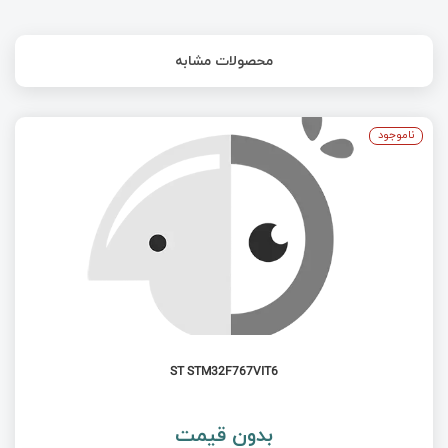
محصولات مشابه
ناموجود
ST STM32F767VIT6
بدون قیمت