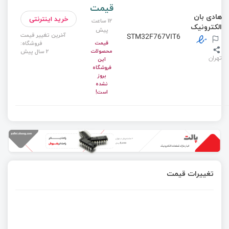
قیمت
هادی بان
خرید اینترنتی
12 ساعت
الکترونیک
پیش
آخرین تغییر قیمت
STM32F767VIT6
قیمت
فروشگاه:
محصولات
2 سال پیش
تهران
این
فروشگاه
بروز
نشده
است!
تغییرات قیمت