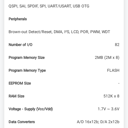
QSPI, SAI, SPDIF, SPI, UART/USART, USB OTG
Peripherals
Brown-out Detect/Reset, DMA, I²S, LCD, POR, PWM, WDT
82
Number of I/O
2MB (2M x 8)
Program Memory Size
FLASH
Program Memory Type
-
EEPROM Size
512K x 8
RAM Size
1.7V ~ 3.6V
Voltage - Supply (Vcc/Vdd)
A/D 16x12b; D/A 2x12b
Data Converters