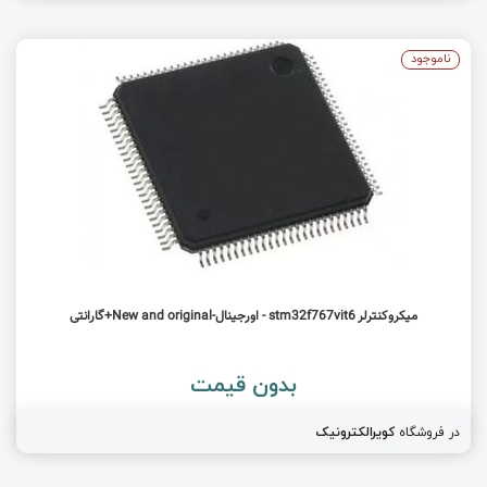
ناموجود
میکروکنترلر stm32f767vit6 - اورجینال-New and original+گارانتی
بدون قیمت
در فروشگاه
کویرالکترونیک