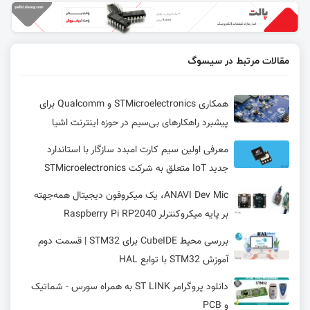
مقالات مرتبط در سیسوگ
همکاری STMicroelectronics و Qualcomm برای
پیشبرد راهکارهای بی‌سیم در حوزه اینترنت اشیا
معرفی اولین سیم‌ کارت امبدد سازگار با استاندارد
جدید IoT متعلق به شرکت STMicroelectronics
ANAVI Dev Mic، یک میکروفون دیجیتال همه‌جهته
بر پایه میکروکنترلر Raspberry Pi RP2040
بررسی محیط CubeIDE برای STM32 | قسمت دوم
آموزش STM32 با توابع HAL
دانلود پروگرامر ST LINK به همراه سورس - شماتیک
و PCB