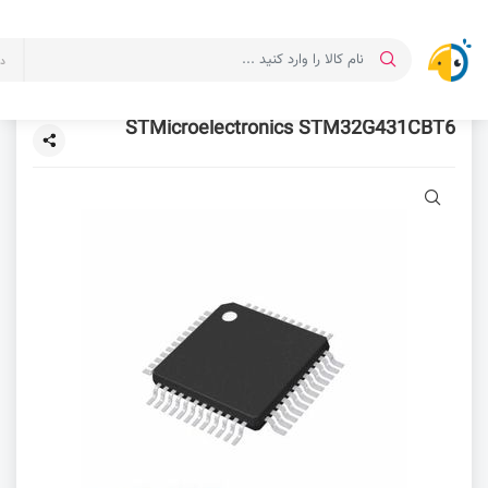
د
STMicroelectronics STM32G431CBT6