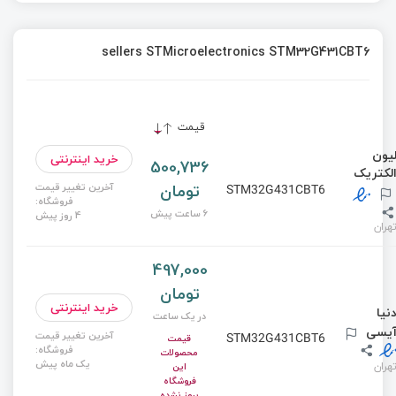
sellers STMicroelectronics STM32G431CBT6
قیمت
یون
خرید اینترنتی
500,736
لکتریک
تومان
آخرین تغییر قیمت
STM32G431CBT6
فروشگاه:
6 ساعت پیش
4 روز پیش
هران
497,000
تومان
خرید اینترنتی
نیا
در یک ساعت
یسی
آخرین تغییر قیمت
STM32G431CBT6
قیمت
فروشگاه:
محصولات
یک ماه پیش
هران
این
فروشگاه
بروز نشده