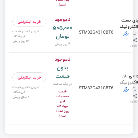
است!
ناموجود
ای بست
خرید اینترنتی
لکترونیک
505,000
آخرین تغییر قیمت
STM32G431CBT6
تومان
فروشگاه:
16 روز پیش
4 روز پیش
هران
ناموجود
بدون
قیمت
ادی بان
خرید اینترنتی
لکترونیک
در یک ساعت
آخرین تغییر قیمت
STM32G431CBT6
قیمت
فروشگاه:
محصولات
2 سال پیش
هران
این
فروشگاه
بروز نشده
است!