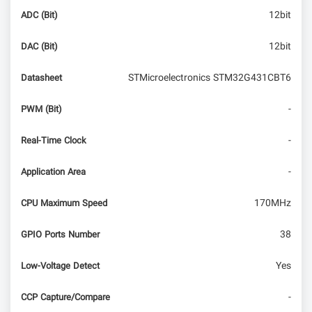
12bit
ADC (Bit)
12bit
DAC (Bit)
STMicroelectronics STM32G431CBT6
Datasheet
-
PWM (Bit)
-
Real-Time Clock
-
Application Area
170MHz
CPU Maximum Speed
38
GPIO Ports Number
Yes
Low-Voltage Detect
-
CCP Capture/Compare