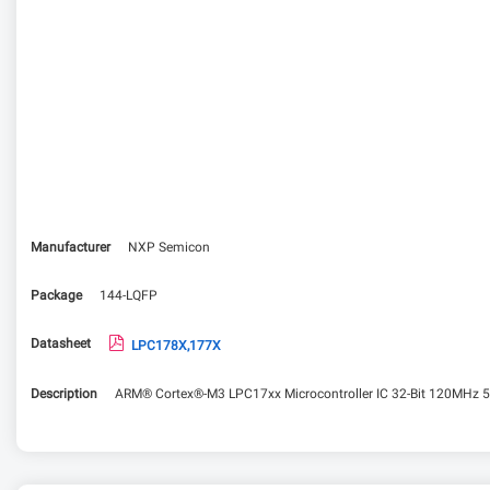
Manufacturer
NXP Semicon
Package
144-LQFP
Datasheet
LPC178X,177X
Description
ARM® Cortex®-M3 LPC17xx Microcontroller IC 32-Bit 120MHz 