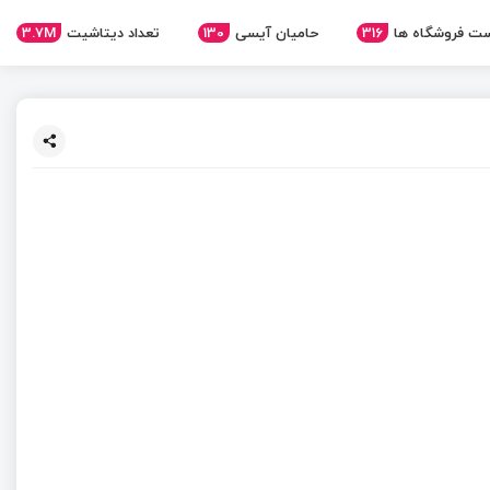
3.7M
تعداد دیتاشیت
130
حامیان آیسی
316
ت فروشگاه ها