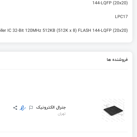
144-LQFP (20x20)
LPC17
ler IC 32-Bit 120MHz 512KB (512K x 8) FLASH 144-LQFP (20x20)
فروشنده ها
جنرال الکترونیک
تهران