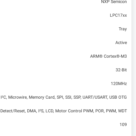
NXP Semicon
LPC17xx
Tray
Active
ARM® Cortex®-M3
32-Bit
120MHz
 I²C, Microwire, Memory Card, SPI, SSI, SSP, UART/USART, USB OTG
Detect/Reset, DMA, I²S, LCD, Motor Control PWM, POR, PWM, WDT
109