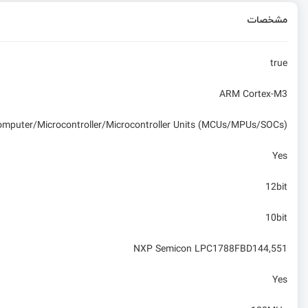
مشخصات
true
ARM Cortex-M3
computer/Microcontroller/Microcontroller Units (MCUs/MPUs/SOCs)
Yes
12bit
10bit
NXP Semicon LPC1788FBD144,551
Yes