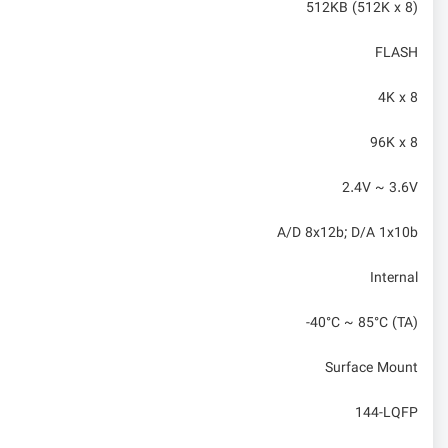
512KB (512K x 8)
FLASH
4K x 8
96K x 8
2.4V ~ 3.6V
A/D 8x12b; D/A 1x10b
Internal
-40°C ~ 85°C (TA)
Surface Mount
144-LQFP