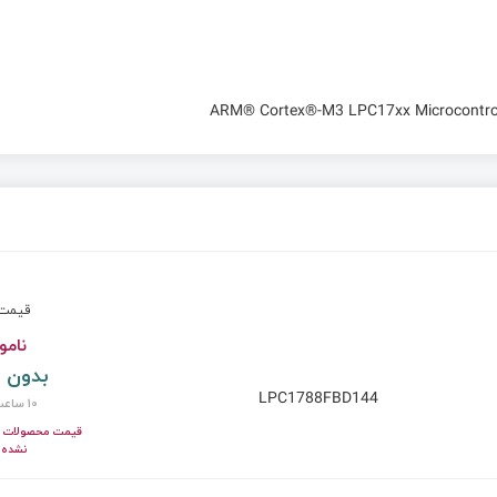
ARM® Cortex®-M3 LPC17xx Microcontrol
قیم
نامو
بدون 
LPC1788FBD144
10 ساعت پیش
قیمت محصولات ای
نشده!