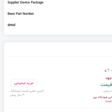
Supplier Device Package
Base Part Number
detail
ت
جود
خرید اینترنتی
قیمت
آخرین تغییر قیمت فروشگاه:
3 سال پیش
ن فروشگاه بروز
 است