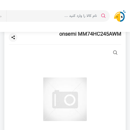
د
onsemi MM74HC245AWM