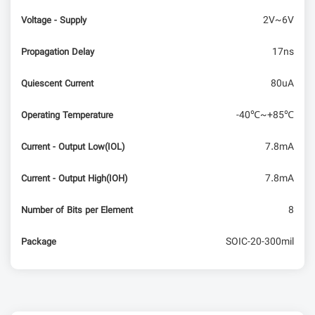
2V~6V
Voltage - Supply
17ns
Propagation Delay
80uA
Quiescent Current
-40℃~+85℃
Operating Temperature
7.8mA
Current - Output Low(IOL)
7.8mA
Current - Output High(IOH)
8
Number of Bits per Element
SOIC-20-300mil
Package