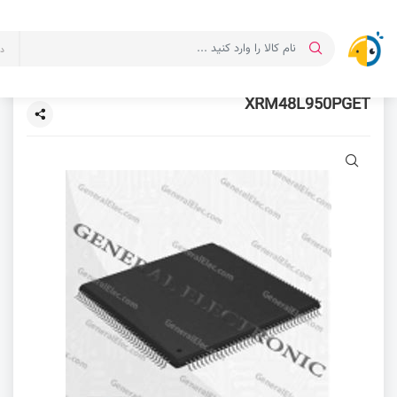
د
XRM48L950PGET