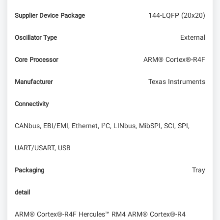
144-LQFP (20x20)
Supplier Device Package
External
Oscillator Type
ARM® Cortex®-R4F
Core Processor
Texas Instruments
Manufacturer
Connectivity
CANbus, EBI/EMI, Ethernet, I²C, LINbus, MibSPI, SCI, SPI,
UART/USART, USB
Tray
Packaging
detail
ARM® Cortex®-R4F Hercules™ RM4 ARM® Cortex®-R4