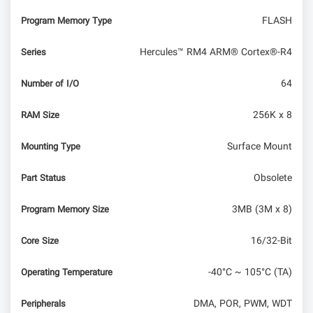
FLASH
Program Memory Type
Hercules™ RM4 ARM® Cortex®-R4
Series
64
Number of I/O
256K x 8
RAM Size
Surface Mount
Mounting Type
Obsolete
Part Status
3MB (3M x 8)
Program Memory Size
16/32-Bit
Core Size
-40°C ~ 105°C (TA)
Operating Temperature
DMA, POR, PWM, WDT
Peripherals