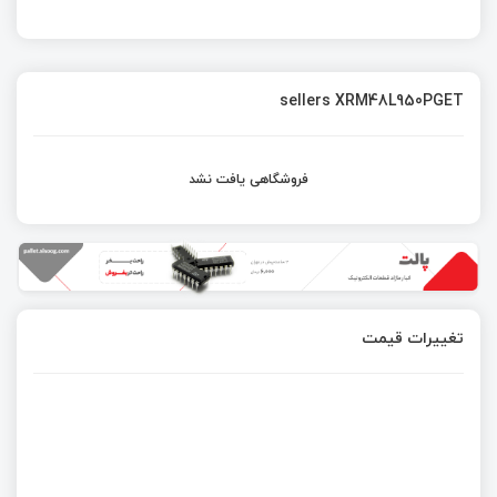
sellers XRM48L950PGET
فروشگاهی یافت نشد
تغییرات قیمت