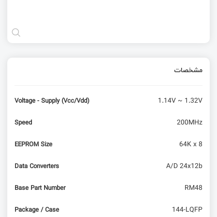
مشخصات
1.14V ~ 1.32V
Voltage - Supply (Vcc/Vdd)
200MHz
Speed
64K x 8
EEPROM Size
A/D 24x12b
Data Converters
RM48
Base Part Number
144-LQFP
Package / Case