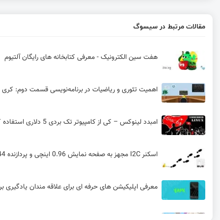
مقالات مرتبط در سیسوگ
هفت سین الکترونیک - معرفی کتابخانه های رایگان آلتیوم
اهمیت تئوری و ریاضیات در برنامه‌نویسی قسمت دوم: کری ی
امبدد لینوکس – کی از کامپیوتر تک بردی 5 دلاری استفاده کنیم؟ (بخش دوم)
اسکنر I2C مجهز به صفحه نمایش 0.96 اینچی و پردازنده ATtiny44
معرفی اپلیکیشن های حرفه ای برای علاقه مندان یادگیری بر
20 سال نظارت بر حرکتِ عقابِ ماجراجویِ ساحل دوست!