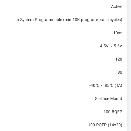
Active
In System Programmable (min 10K program/erase cycles)
10ns
4.5V ~ 5.5V
128
80
-40°C ~ 85°C (TA)
Surface Mount
100-BQFP
100-PQFP (14x20)