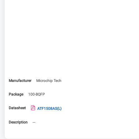
Manufacturer
Microchip Tech
Package
100-BQFP
Datasheet
ATF1508AS(L)
Description
---