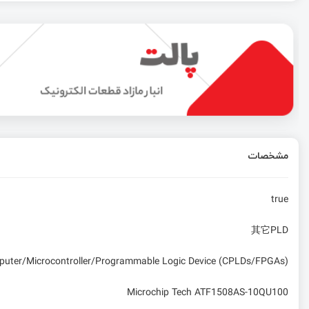
سفرنامه چین - سوار بر هواپیما به مقصد گوانجو
انواع خازن
باطری پشتیبان جهت رسپبری
مشخصات
همه چیز درباره باتری ها قسمت پنجم : مشخصات و اصطلا
true
其它PLD
mputer/Microcontroller/Programmable Logic Device (CPLDs/FPGAs)
Microchip Tech ATF1508AS-10QU100