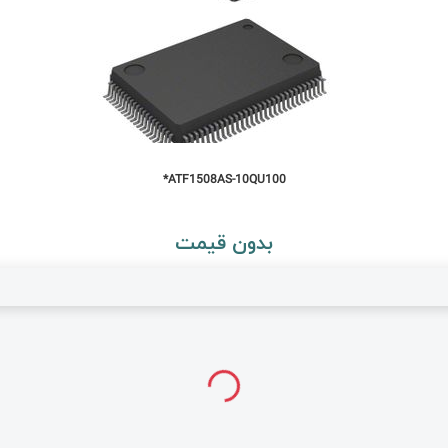
ATF1508AS-10QU100*
بدون قیمت