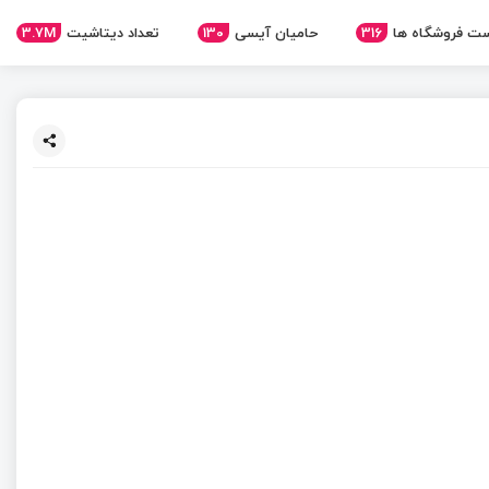
3.7M
تعداد دیتاشیت
130
حامیان آیسی
316
ت فروشگاه ها