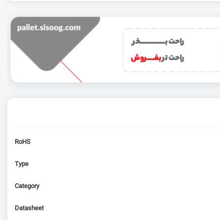
RoHS
Type
Category
Datasheet