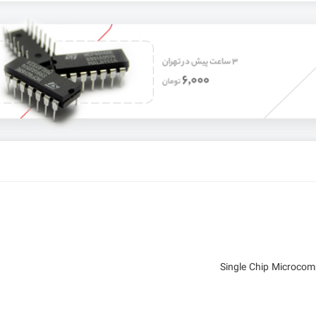
حات
Single Chip Microco