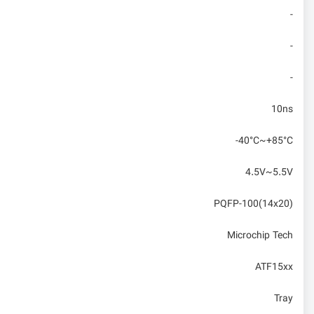
-
-
-
10ns
-40°C~+85°C
4.5V~5.5V
PQFP-100(14x20)
Microchip Tech
ATF15xx
Tray