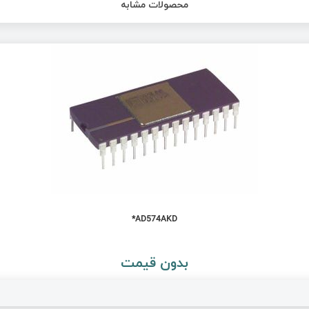
محصولات مشابه
AD574AKD*
بدون قیمت