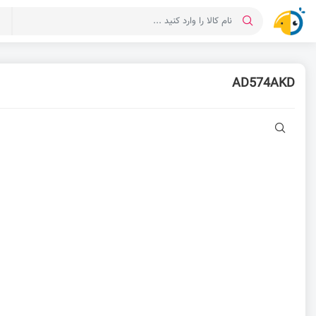
د
AD574AKD