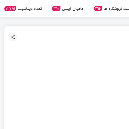
3.7M
تعداد دیتاشیت
130
حامیان آیسی
316
ت فروشگاه ها