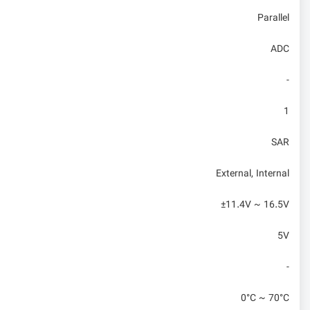
Parallel
ADC
-
1
SAR
External, Internal
±11.4V ~ 16.5V
5V
-
0°C ~ 70°C