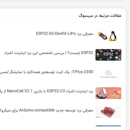
مقالات مرتبط در سیسوگ
معرفی برد ESP32-S3-DevKit-LiPo
ESP32 چیست؟ | بررسی تخصصی این برد اینترنت اشیاء
T-Pico-2350: یک کیت توسعه‌ی همه‌کاره با نمایشگر لمسی و خروجی HDMI2
برد اینترنت اشیاء ESP32-C3 با باتری NanoCell V2.1 از پلتفرم ESPHome برای اتصال به Home Assistant استفاده می‌کند.
معرفی برد توسعه جدید Arduino-compatible برای میکروکنترلرهای PIC
عرضه نسخه 802.11bb پروتکل LiFi