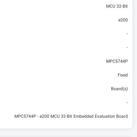
MCU 32-Bit
e200
-
-
MPC5744P
Fixed
Board(s)
-
MPC5744P - e200 MCU 32-Bit Embedded Evaluation Board