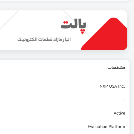
سخت‌افزار Link.ONE چیست؟ + بررسی مشخصات آن
بررسی حالت Deep sleep ماژول ePulse Feather مدل ESP32
Hailo 15 با قدرت بیش از 20TOPS برای دوربین های هوشمند
مشخصات
بررسی برد Pico-Ice
NXP USA Inc.
-
Active
Evaluation Platform