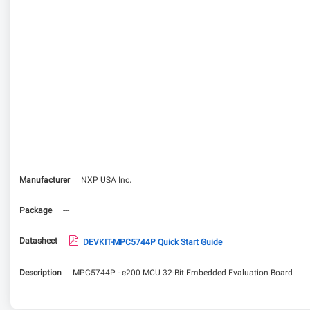
Manufacturer
NXP USA Inc.
Package
---
Datasheet
DEVKIT-MPC5744P Quick Start Guide
Description
MPC5744P - e200 MCU 32-Bit Embedded Evaluation Board