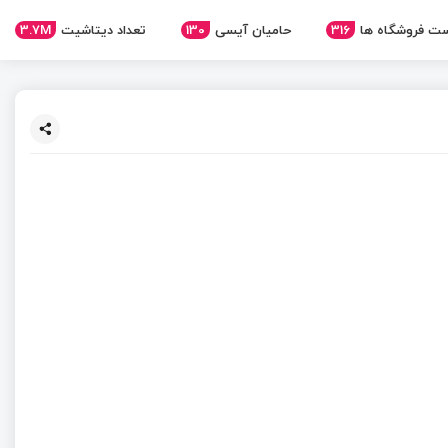
ت فروشگاه ها
316
حامیان آیسی
130
تعداد دیتاشیت
3.7M