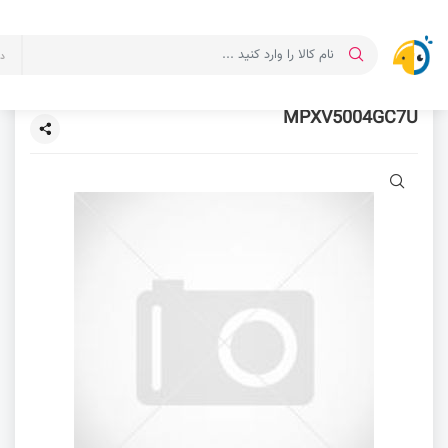
د
MPXV5004GC7U