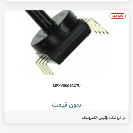
ناموجود
MPXV5004GC7U
بدون قیمت
در فروشگاه
زاگرس الکترونیک