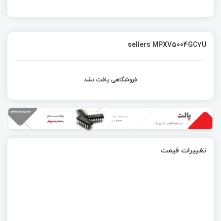
sellers MPXV5004GC7U
فروشگاهی یافت نشد
تغییرات قیمت