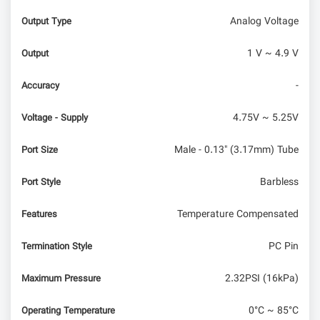
Analog Voltage
Output Type
1 V ~ 4.9 V
Output
-
Accuracy
4.75V ~ 5.25V
Voltage - Supply
Male - 0.13" (3.17mm) Tube
Port Size
Barbless
Port Style
Temperature Compensated
Features
PC Pin
Termination Style
2.32PSI (16kPa)
Maximum Pressure
0°C ~ 85°C
Operating Temperature