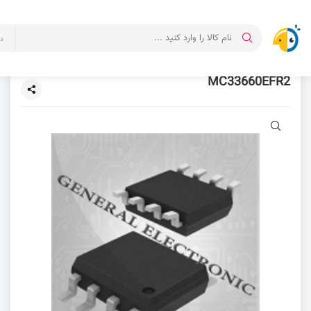
د
MC33660EFR2