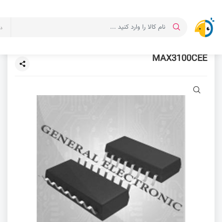
د
MAX3100CEE