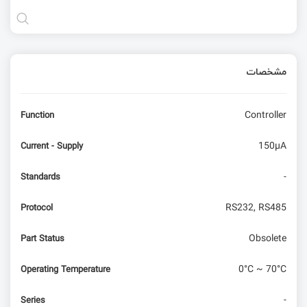
مشخصات
Controller
Function
150µA
Current - Supply
-
Standards
RS232, RS485
Protocol
Obsolete
Part Status
0°C ~ 70°C
Operating Temperature
-
Series