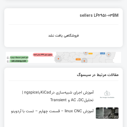
sellers LP2951-03BM
فروشگاهی یافت نشد
مقالات مرتبط در سیسوگ
آموزش اجرای شبیه‌سازی در KiCad با ngspice |
تحلیل AC ،DC و Transient
آموزش linux CNC – قسمت چهارم – تست با آردوینو