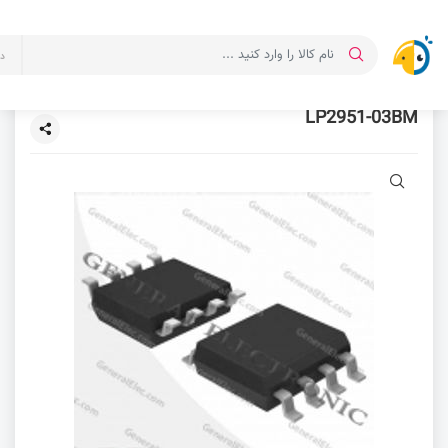
د
LP2951-03BM