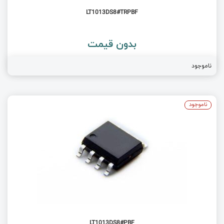
LT1013DS8#TRPBF
بدون قیمت
ناموجود
ناموجود
LT1013DS8#PBF