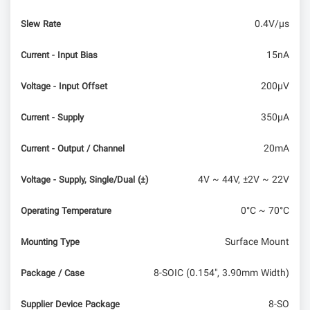
0.4V/µs
Slew Rate
15nA
Current - Input Bias
200µV
Voltage - Input Offset
350µA
Current - Supply
20mA
Current - Output / Channel
4V ~ 44V, ±2V ~ 22V
Voltage - Supply, Single/Dual (±)
0°C ~ 70°C
Operating Temperature
Surface Mount
Mounting Type
8-SOIC (0.154", 3.90mm Width)
Package / Case
8-SO
Supplier Device Package