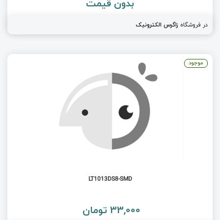
بدون قیمت
در فروشگاه
زاگرس الکترونیک
موجود
LT1013DS8-SMD
33,000 تومان