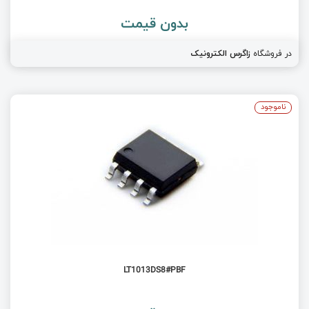
بدون قیمت
در فروشگاه
زاگرس الکترونیک
ناموجود
LT1013DS8#PBF