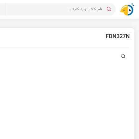
د
FDN327N