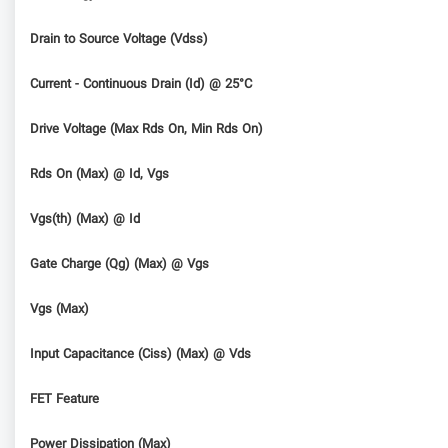
Drain to Source Voltage (Vdss)
Current - Continuous Drain (Id) @ 25°C
Drive Voltage (Max Rds On, Min Rds On)
Rds On (Max) @ Id, Vgs
Vgs(th) (Max) @ Id
Gate Charge (Qg) (Max) @ Vgs
Vgs (Max)
Input Capacitance (Ciss) (Max) @ Vds
FET Feature
Power Dissipation (Max)