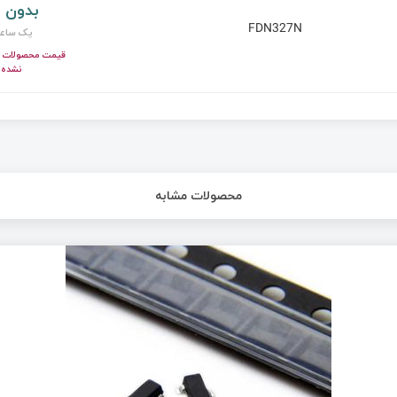
بدون 
FDN327N
یک ساع
قیمت محصولات ای
نشده!
محصولات مشابه