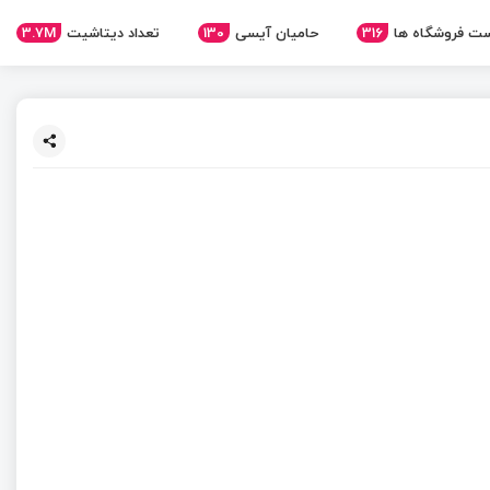
3.7M
تعداد دیتاشیت
130
حامیان آیسی
316
ت فروشگاه ها