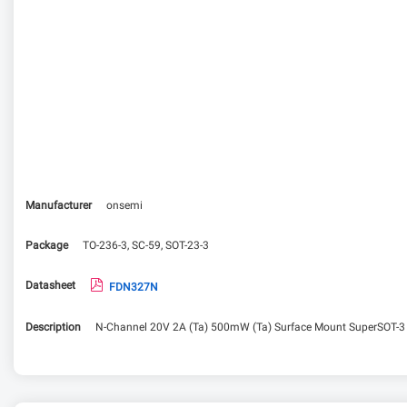
Manufacturer
onsemi
Package
TO-236-3, SC-59, SOT-23-3
Datasheet
FDN327N
Description
N-Channel 20V 2A (Ta) 500mW (Ta) Surface Mount SuperSOT-3