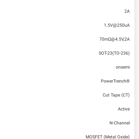
2A
1.5V@250uA
70mΩ@4.5V,2A
SOT-23(TO-236)
onsemi
PowerTrench®
Cut Tape (CT)
Active
N-Channel
MOSFET (Metal Oxide)