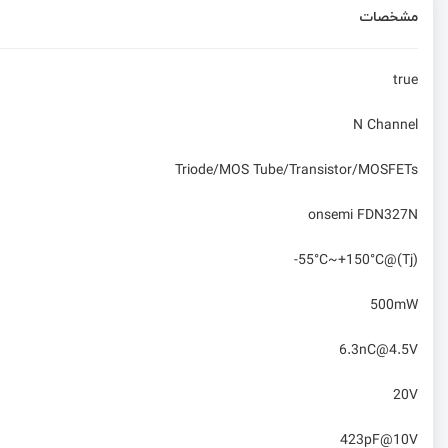
مشخصات
true
N Channel
Triode/MOS Tube/Transistor/MOSFETs
onsemi FDN327N
-55°C~+150°C@(Tj)
500mW
6.3nC@4.5V
20V
423pF@10V