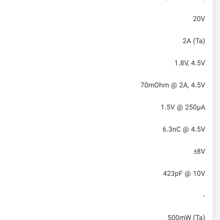
20V
2A (Ta)
1.8V, 4.5V
70mOhm @ 2A, 4.5V
1.5V @ 250µA
6.3nC @ 4.5V
±8V
423pF @ 10V
-
500mW (Ta)