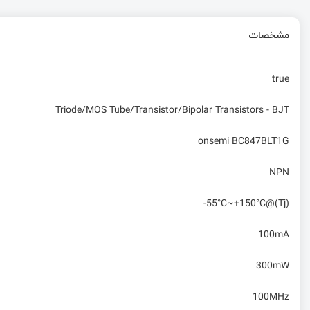
مشخصات
true
Triode/MOS Tube/Transistor/Bipolar Transistors - BJT
onsemi BC847BLT1G
NPN
-55°C~+150°C@(Tj)
100mA
300mW
100MHz