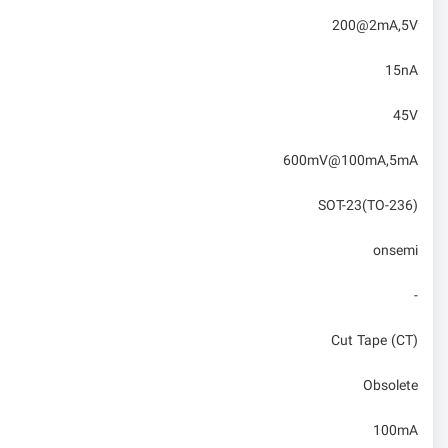
200@2mA,5V
15nA
45V
600mV@100mA,5mA
SOT-23(TO-236)
onsemi
-
Cut Tape (CT)
Obsolete
100mA