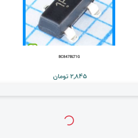
BC847BLT1G
2,845 تومان