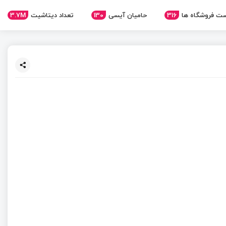
3.7M
تعداد دیتاشیت
130
حامیان آیسی
316
ت فروشگاه ها