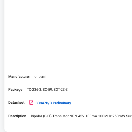
Manufacturer
onsemi
Package
TO-236-3, SC-59, SOT-23-3
Datasheet
BC847B/C Preliminary
Description
Bipolar (BJT) Transistor NPN 45V 100mA 100MHz 250mW Surf