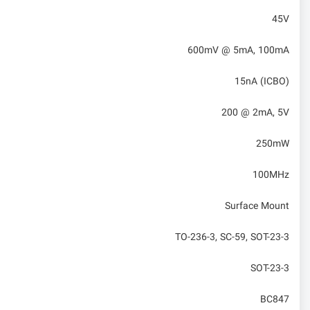
45V
600mV @ 5mA, 100mA
15nA (ICBO)
200 @ 2mA, 5V
250mW
100MHz
Surface Mount
TO-236-3, SC-59, SOT-23-3
SOT-23-3
BC847