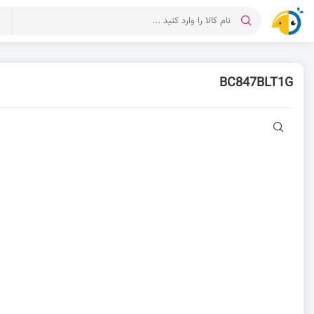
د
BC847BLT1G