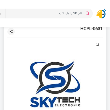
د
HCPL-0631