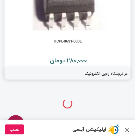
HCPL-0631-500E
280,000 تومان
در فروشگاه
رادین الکترونیک
اپلیکیشن آیسی
نصب
درباره ما
تماس با ما
سیسوگ
قوانین و مقررات