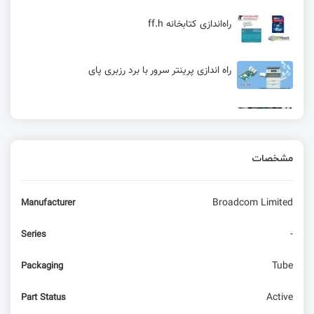
راه‌اندازی کتابخانه ff.h
راه اندازی پرینتر سرور با برد رزبری پای
راه اندازی ماژول فرستنده گیرنده رادیویی Ci24R1 با
آردوینو
مشخصات
معرفی و بررسی Lichee Pi 4A RISC-V SBC و
مقایسه با Raspberry Pi 4
Broadcom Limited
Manufacturer
سافت استارتر (soft starter) چیست؟
-
Series
خط کش در آلتیوم | تغییر سایز ترک در التیوم | قوانین
Tube
Packaging
Rules
Active
Part Status
دانستنی‌های سفارش PCB به چین