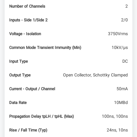
2
Number of Channels
2/0
Inputs - Side 1/Side 2
3750Vrms
Voltage - Isolation
10kV/µs
Common Mode Transient Immunity (Min)
DC
Input Type
Open Collector, Schottky Clamped
Output Type
50mA
Current - Output / Channel
10MBd
Data Rate
100ns, 100ns
Propagation Delay tpLH / tpHL (Max)
24ns, 10ns
Rise / Fall Time (Typ)