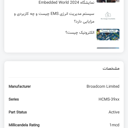
نمایشگاه Embedded World 2024
سیستم مدیریت انرژی EMS چیست و چه کاربردی و
مزایایی دارد؟
الکترونیک چیست؟
مقدمه‌ای بر راه‌اندازی ماژول ESP8266 | قسمت دهم
مفاهیم شبکه و اینترنت در راه‌اندازی ماژول ESP8266
مشخصات
ساخت کتابخانه در آلتیوم
Broadcom Limited
Manufacturer
کار با ماژول تمام عیار mc60 - کار با MQTT
HCMS-39xx
Series
پروژه رایگان راه اندازی RC5 با آردوینو | ساخت کنترل
Active
Part Status
تلویزیون
1mcd
Millicandela Rating
باطری پشتیبان جهت رسپبری