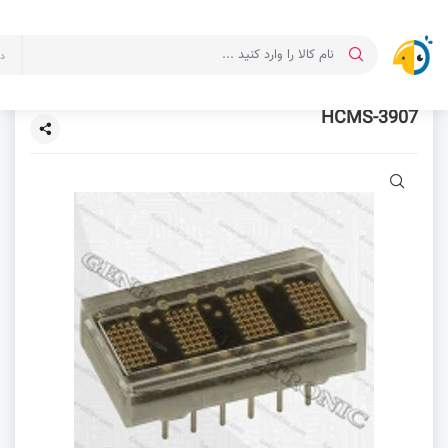
د
HCMS-3907