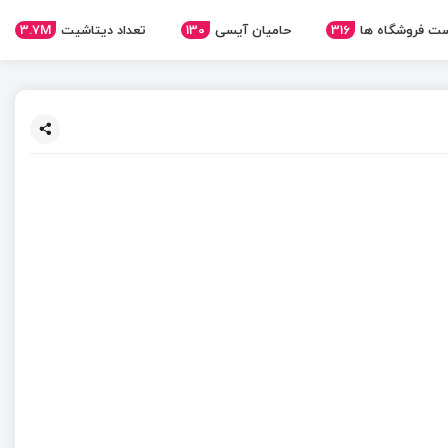
3.7M
تعداد دیتاشیت
130
حامیان آیسی
316
ت فروشگاه ها