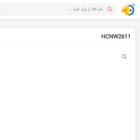
د
HCNW2611