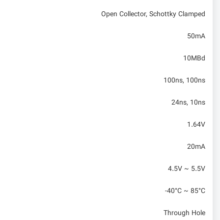
Open Collector, Schottky Clamped
50mA
10MBd
100ns, 100ns
24ns, 10ns
1.64V
20mA
4.5V ~ 5.5V
-40°C ~ 85°C
Through Hole