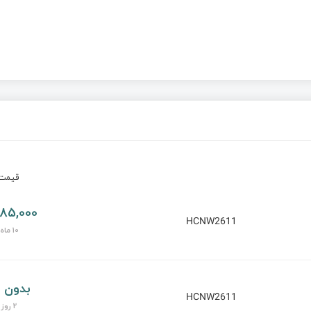
قیم
85,000 تومان
HCNW2611
10 ماه پیش
بدون 
HCNW2611
2 روز پیش