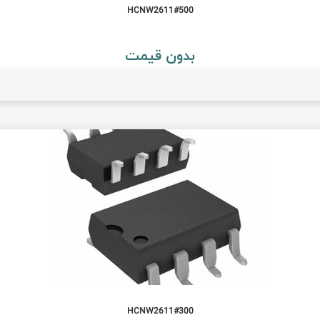
HCNW2611#500
بدون قیمت
HCNW2611#300