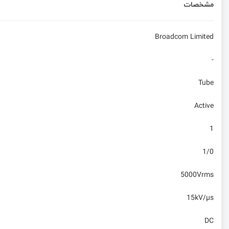
مشخصات
Broadcom Limited
-
Tube
Active
1
1/0
5000Vrms
15kV/µs
DC