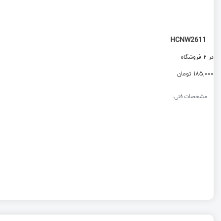
HCNW2611
در 2 فروشگاه
185,000 تومان
مشخصات فنی: