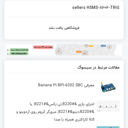
sellers HSMS-8202-TR1G
فروشگاهی یافت نشد
مقالات مرتبط در سیسوگ
معرفی Banana Pi BPI-6202 SBC
اجرای بازی &#8220;تی-رکس&#8221; یا
&#8220;دینو&#8221; مرورگر کروم روی آردوینو و
lcd کاراکتری همراه با صدا