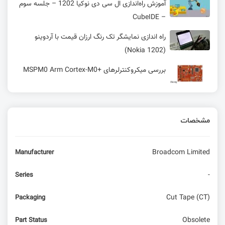
آموزش راه‌اندازی ال سی دی نوکیا 1202 – جلسه سوم
– CubeIDE
راه اندازی نمایشگر تک رنگ ارزان قیمت با آردوینو
(Nokia 1202)
بررسی میکروکنترلرهای +MSPM0 Arm Cortex-M0
آموزش راه‌اندازی ال سی دی نوکیا 1202 - جلسه دوم
&#8211; اتصالات سخت‌افزاری
مشخصات
سنسور التراسونیک
Broadcom Limited
Manufacturer
بررسی حالت‌های تریگر در اسیلوسکوپ
-
Series
Cut Tape (CT)
Packaging
آموزش راه اندازی ال سی دی نوکیا 1202 - جلسه اول
&#8211; تشریح سخت افزار
Obsolete
Part Status