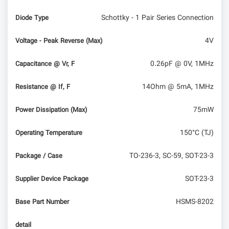
معماری پردازنده‌هایRISC_V را بهتر بشناسیم
Schottky - 1 Pair Series Connection
Diode Type
4V
Voltage - Peak Reverse (Max)
0.26pF @ 0V, 1MHz
Capacitance @ Vr, F
14Ohm @ 5mA, 1MHz
Resistance @ If, F
75mW
Power Dissipation (Max)
150°C (TJ)
Operating Temperature
TO-236-3, SC-59, SOT-23-3
Package / Case
SOT-23-3
Supplier Device Package
HSMS-8202
Base Part Number
detail