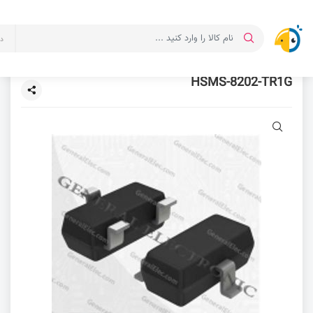
د
HSMS-8202-TR1G