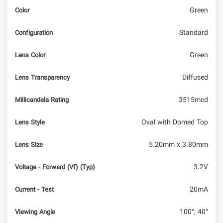
فیلم با OrangePi)
Green
Color
Standard
Configuration
Green
Lens Color
Diffused
Lens Transparency
3515mcd
Millicandela Rating
Oval with Domed Top
Lens Style
5.20mm x 3.80mm
Lens Size
3.2V
Voltage - Forward (Vf) (Typ)
20mA
Current - Test
100°, 40°
Viewing Angle