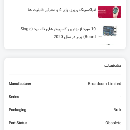
آنباکسینگ رزبری پای 4 و معرفی قابلیت ها
10 مورد از بهترین کامپیوتر های تک برد (Single
Board) برتر در سال 2020
معرفی و بررسی Lichee Pi 4A RISC-V SBC و
مقایسه با Raspberry Pi 4
مشخصات
معرفی و عرضه نسخه جدید LicheePi با قابلیت های
جذاب
Broadcom Limited
Manufacturer
راه‌اندازی پروژه RFID RC522 با آردوینو
-
Series
آموزش 0 تا 100 ساخت پهباد کنترلی
Bulk
Packaging
Obsolete
Part Status
ساخت اندروید باکس به کمک OrangePi (نمایش