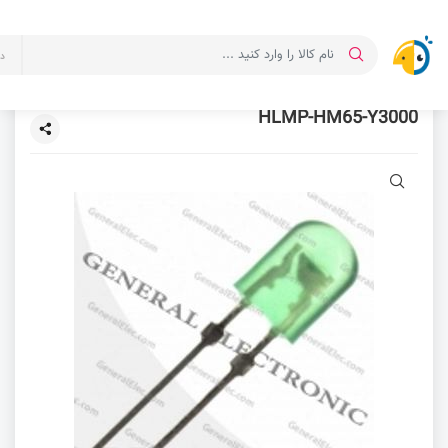
د
HLMP-HM65-Y3000