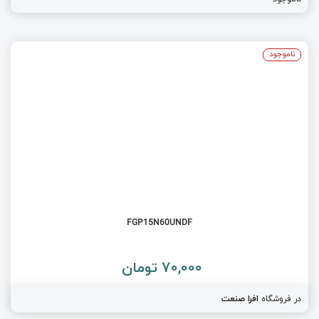
ناموجود
FGP15N60UNDF
70,000 تومان
در فروشگاه
افرا صنعت