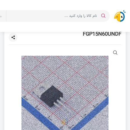
د
FGP15N60UNDF