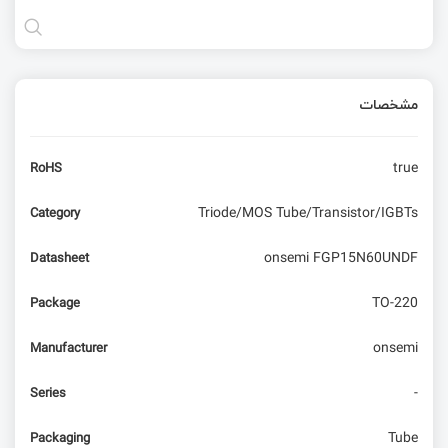
مشخصات
true
RoHS
Triode/MOS Tube/Transistor/IGBTs
Category
onsemi FGP15N60UNDF
Datasheet
TO-220
Package
onsemi
Manufacturer
-
Series
Tube
Packaging