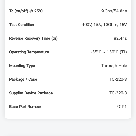
9.3ns/54.8ns
Td (on/off) @ 25°C
400V, 15A, 10Ohm, 15V
Test Condition
82.4ns
Reverse Recovery Time (trr)
-55°C ~ 150°C (TJ)
Operating Temperature
Through Hole
Mounting Type
TO-220-3
Package / Case
TO-220-3
Supplier Device Package
FGP1
Base Part Number