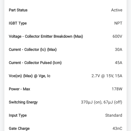
Active
Part Status
NPT
IGBT Type
600V
Voltage - Collector Emitter Breakdown (Max)
30A
Current - Collector (Ic) (Max)
45A
Current - Collector Pulsed (Icm)
2.7V @ 15V, 15A
Vce(on) (Max) @ Vge, Ic
178W
Power - Max
370µJ (on), 67µJ (off)
Switching Energy
Standard
Input Type
43nC
Gate Charge