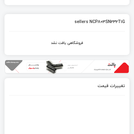
sellers NCP803SN232T1G
فروشگاهی یافت نشد
تغییرات قیمت