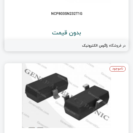
NCP803SN232T1G
بدون قیمت
در فروشگاه
زاگرس الکترونیک
ناموجود