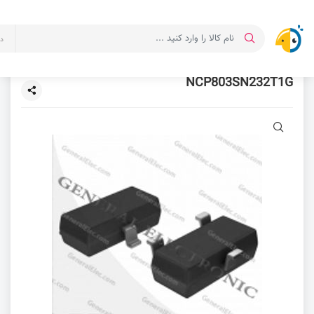
د
NCP803SN232T1G