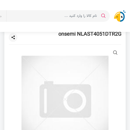
د
onsemi NLAST4051DTR2G