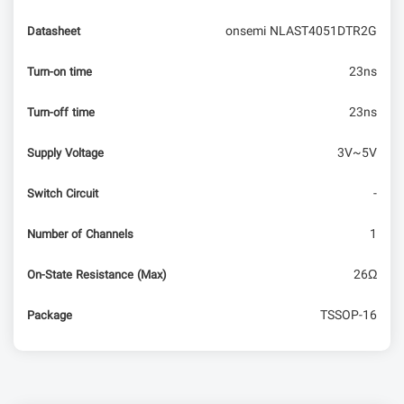
onsemi NLAST4051DTR2G
Datasheet
23ns
Turn-on time
23ns
Turn-off time
3V~5V
Supply Voltage
-
Switch Circuit
1
Number of Channels
26Ω
On-State Resistance (Max)
TSSOP-16
Package