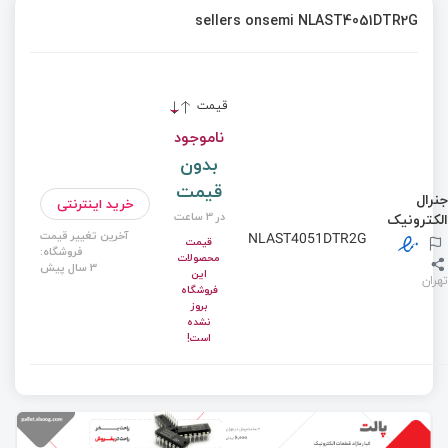
sellers onsemi NLAST4051DTR2G
قیمت
ناموجود
بدون
قیمت
جنرال
خرید اینترنتی
در 3 ساعت
الکترونیک
آخرین تغییر قیمت
NLAST4051DTR2G
قیمت
فروشگاه:
محصولات
3 سال پیش
این
تهران
فروشگاه
بروز
نشده
است!