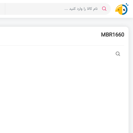
د
MBR1660