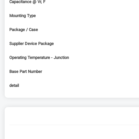
Capacitance @ Vr, F
Mounting Type
Package / Case
Supplier Device Package
Operating Temperature - Junction
Base Part Number
detail