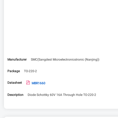
Manufacturer
SMC(Sangdest Microelectronicstronic (Nanjing))
Package
TO-220-2
Datasheet
MBR1660
Description
Diode Schottky 60V 16A Through Hole TO-220-2