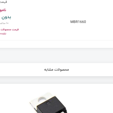
قیم
نامو
بدون 
MBR1660
10 ساعت پیش
قیمت محصولات ای
نشده!
محصولات مشابه