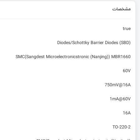
مشخصات
true
Diodes/Schottky Barrier Diodes (SBD)
SMC(Sangdest Microelectronicstronic (Nanjing)) MBR1660
60V
750mV@16A
1mA@60V
16A
TO-220-2