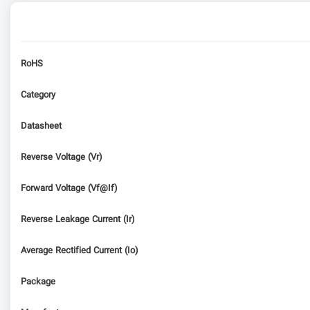
RoHS
Category
Datasheet
Reverse Voltage (Vr)
Forward Voltage (Vf@If)
Reverse Leakage Current (Ir)
Average Rectified Current (Io)
Package