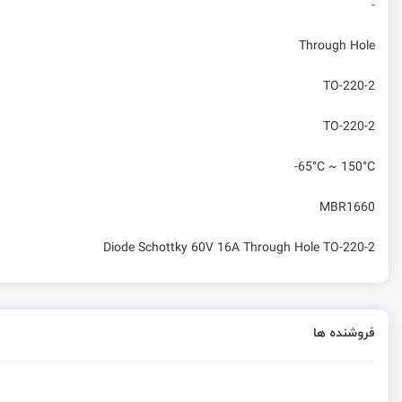
-
Through Hole
TO-220-2
TO-220-2
-65°C ~ 150°C
MBR1660
Diode Schottky 60V 16A Through Hole TO-220-2
فروشنده ها