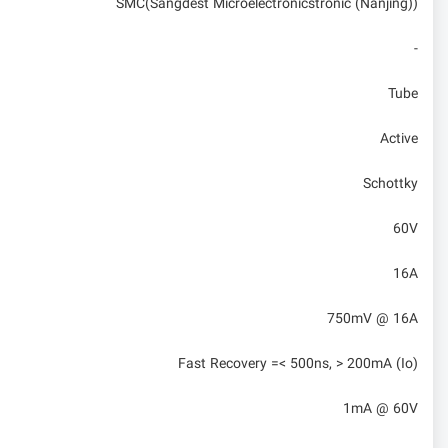
SMC(Sangdest Microelectronicstronic (Nanjing))
-
Tube
Active
Schottky
60V
16A
750mV @ 16A
Fast Recovery =< 500ns, > 200mA (Io)
1mA @ 60V