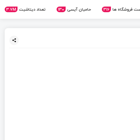
3.7M
تعداد دیتاشیت
130
حامیان آیسی
316
ت فروشگاه ها