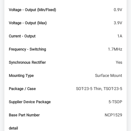
0.9V
Voltage - Output (Min/Fixed)
3.9V
Voltage - Output (Max)
1A
Current - Output
1.7MHz
Frequency - Switching
Yes
Synchronous Rectifier
Surface Mount
Mounting Type
SOT-23-5 Thin, TSOT-23-5
Package / Case
5-TSOP
Supplier Device Package
NCP1529
Base Part Number
detail