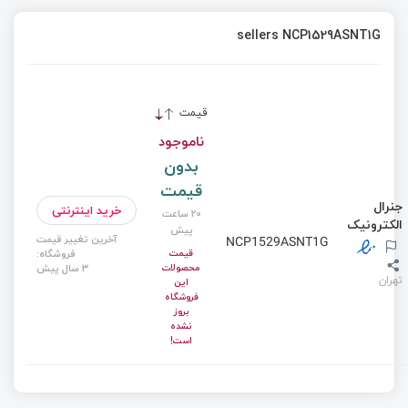
sellers NCP1529ASNT1G
قیمت
ناموجود
بدون
قیمت
جنرال
خرید اینترنتی
20 ساعت
الکترونیک
پیش
آخرین تغییر قیمت
NCP1529ASNT1G
قیمت
فروشگاه:
محصولات
3 سال پیش
تهران
این
فروشگاه
بروز
نشده
است!