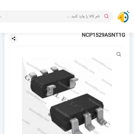
د
NCP1529ASNT1G