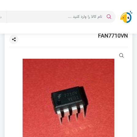
د
FAN7710VN