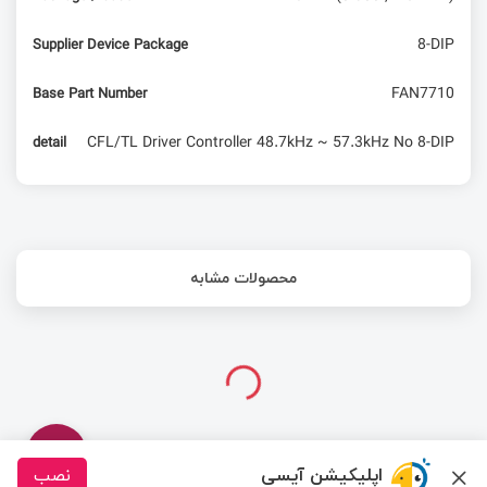
8-DIP
Supplier Device Package
FAN7710
Base Part Number
CFL/TL Driver Controller 48.7kHz ~ 57.3kHz No 8-DIP
detail
محصولات مشابه
اپلیکیشن آیسی
نصب
درباره ما
تماس با ما
سیسوگ
قوانین و مقررات