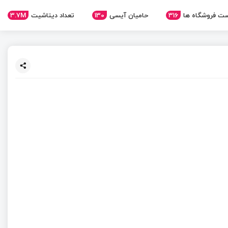
3.7M
تعداد دیتاشیت
130
حامیان آیسی
316
ت فروشگاه ها