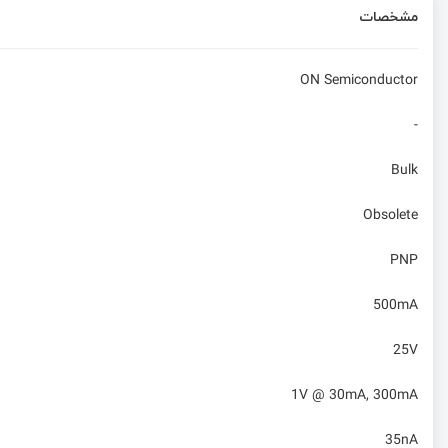
مشخصات
ON Semiconductor
-
Bulk
Obsolete
PNP
500mA
25V
1V @ 30mA, 300mA
35nA