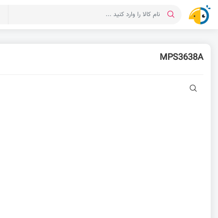
د
MPS3638A