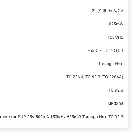
20 @ 300mA, 2V
625mW
150MHz
-55°C ~ 150°C (TJ)
Through Hole
TO-226-3, TO-92-3 (TO-226AA)
TO-92-3
MPS363
 Transistor PNP 25V 500mA 150MHz 625mW Through Hole TO-92-3