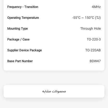
4MHz
Frequency - Transition
-55°C ~ 150°C (TJ)
Operating Temperature
Through Hole
Mounting Type
TO-220-3
Package / Case
TO-220AB
Supplier Device Package
BDW47
Base Part Number
محصولات مشابه