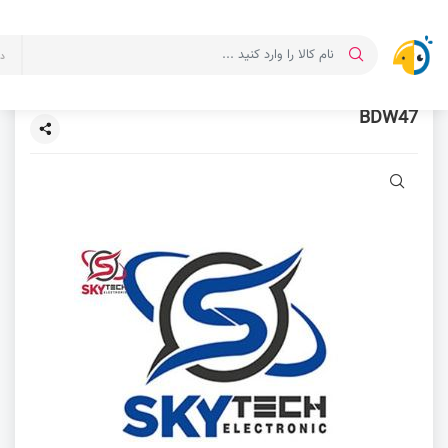
د
BDW47