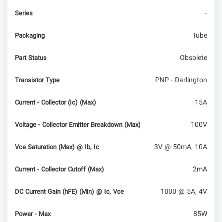
-
Series
Tube
Packaging
Obsolete
Part Status
PNP - Darlington
Transistor Type
15A
Current - Collector (Ic) (Max)
100V
Voltage - Collector Emitter Breakdown (Max)
3V @ 50mA, 10A
Vce Saturation (Max) @ Ib, Ic
2mA
Current - Collector Cutoff (Max)
1000 @ 5A, 4V
DC Current Gain (hFE) (Min) @ Ic, Vce
85W
Power - Max