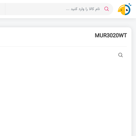
د
MUR3020WT