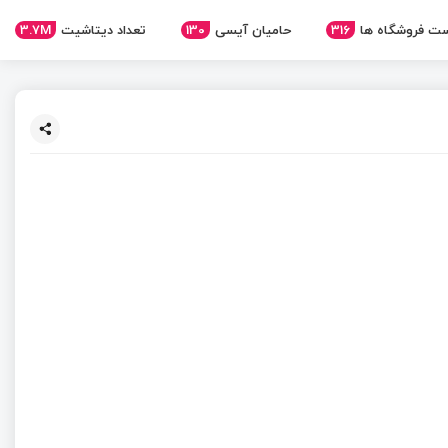
3.7M
تعداد دیتاشیت
130
حامیان آیسی
316
ت فروشگاه ها