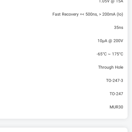
1.05V @ 15A
Fast Recovery =< 500ns, > 200mA (Io)
35ns
10µA @ 200V
-65°C ~ 175°C
Through Hole
TO-247-3
TO-247
MUR30