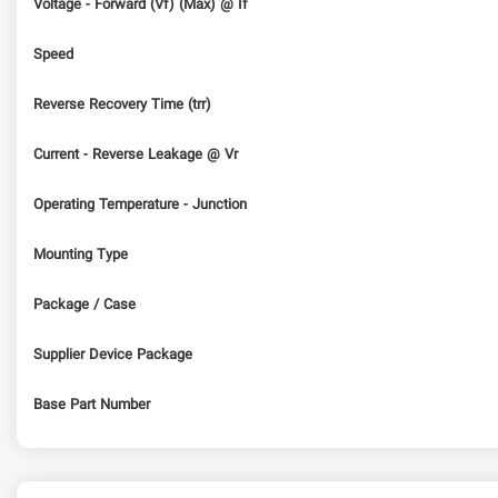
Voltage - Forward (Vf) (Max) @ If
Speed
Reverse Recovery Time (trr)
Current - Reverse Leakage @ Vr
Operating Temperature - Junction
Mounting Type
Package / Case
Supplier Device Package
Base Part Number