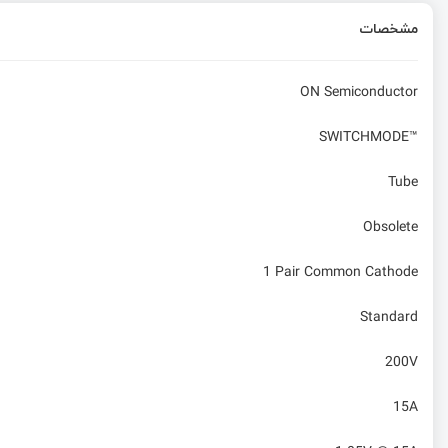
مشخصات
ON Semiconductor
SWITCHMODE™
Tube
Obsolete
1 Pair Common Cathode
Standard
200V
15A