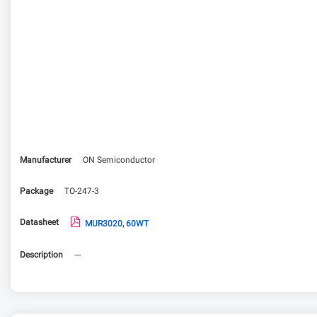
Manufacturer
ON Semiconductor
Package
TO-247-3
Datasheet
MUR3020, 60WT
Description
---