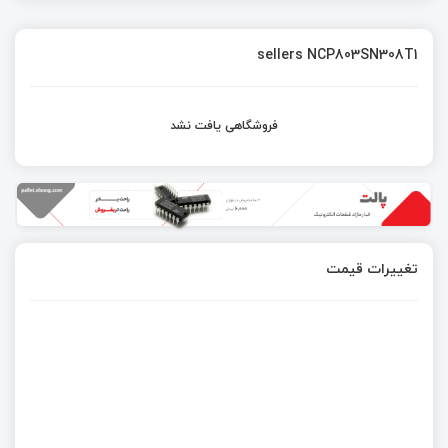
sellers NCP803SN308T1
فروشگاهی یافت نشد
تغییرات قیمت