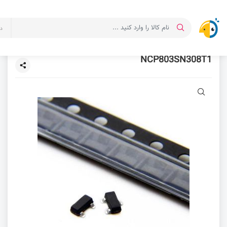
د
NCP803SN308T1