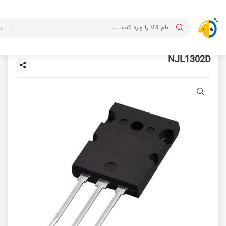
د
NJL1302D