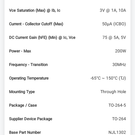
3V @ 1A, 10A
Vce Saturation (Max) @ Ib, Ic
50µA (ICBO)
Current - Collector Cutoff (Max)
75 @ 5A, 5V
DC Current Gain (hFE) (Min) @ Ic, Vce
200W
Power - Max
30MHz
Frequency - Transition
-65°C ~ 150°C (TJ)
Operating Temperature
Through Hole
Mounting Type
TO-264-5
Package / Case
TO-264
Supplier Device Package
NJL1302
Base Part Number