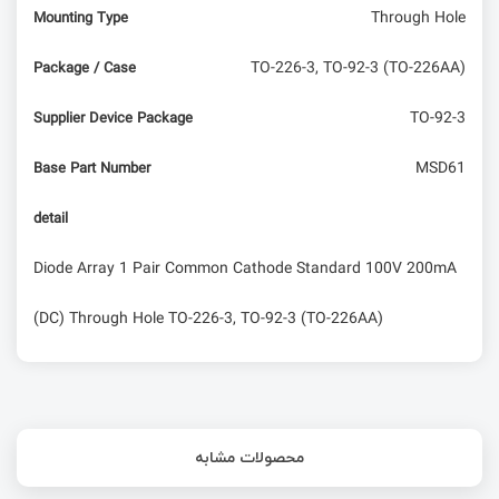
Through Hole
Mounting Type
TO-226-3, TO-92-3 (TO-226AA)
Package / Case
TO-92-3
Supplier Device Package
MSD61
Base Part Number
detail
Diode Array 1 Pair Common Cathode Standard 100V 200mA
(DC) Through Hole TO-226-3, TO-92-3 (TO-226AA)
محصولات مشابه