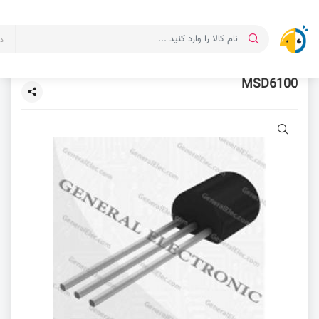
د
MSD6100