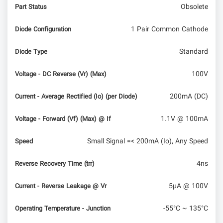
Obsolete
Part Status
1 Pair Common Cathode
Diode Configuration
Standard
Diode Type
100V
Voltage - DC Reverse (Vr) (Max)
200mA (DC)
Current - Average Rectified (Io) (per Diode)
1.1V @ 100mA
Voltage - Forward (Vf) (Max) @ If
Small Signal =< 200mA (Io), Any Speed
Speed
4ns
Reverse Recovery Time (trr)
5µA @ 100V
Current - Reverse Leakage @ Vr
-55°C ~ 135°C
Operating Temperature - Junction